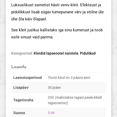
Luksuslikust sametist hästi veniv kleit. Efektsust ja
pidulikkust lisab sügav tumepunane värv ja stiilne üle
ühe õla käiv õlapael.
See kleit justkui kallistaks iga sinu kumerust ja toob
esile sinust vaid parima.
Kategooriad:
Kleidid lapseootel naistele
,
Pidulikud
Lisainfo
Laenutusperiood
Toote hind on 3 päeva eest
Lisapäev
5€/päev
35€ (makstakse tagasi peale kleidi
Tagatisraha
tagastamist)
Suurus
S-M