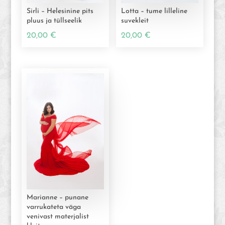
Sirli – Helesinine pits
Lotta – tume lilleline
pluus ja tüllseelik
suvekleit
20,00
€
20,00
€
Marianne – punane
varrukateta väga
venivast materjalist