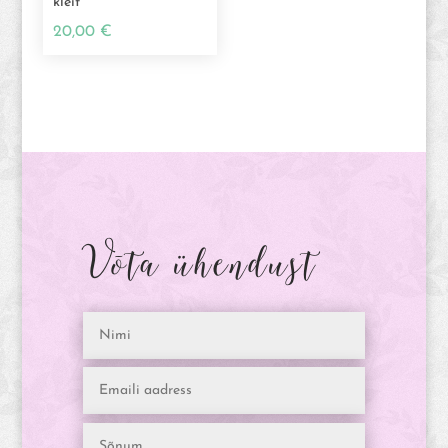
kleit
20,00
€
Võta ühendust