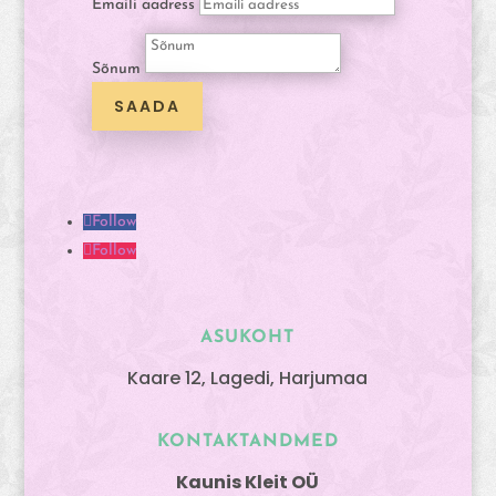
Emaili aadress
Sõnum
SAADA
Follow
Follow
ASUKOHT
Kaare 12, Lagedi, Harjumaa
KONTAKTANDMED
Kaunis Kleit OÜ