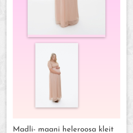
Madli- maani heleroosa kleit