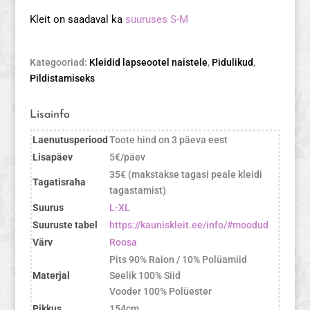
Kleit on saadaval ka
suuruses S-M
Kategooriad:
Kleidid lapseootel naistele
,
Pidulikud
,
Pildistamiseks
Lisainfo
Laenutusperiood
Toote hind on 3 päeva eest
Lisapäev
5€/päev
35€ (makstakse tagasi peale kleidi
Tagatisraha
tagastamist)
Suurus
L-XL
Suuruste tabel
https://kauniskleit.ee/info/#moodud
Värv
Roosa
Pits 90% Raion / 10% Polüamiid
Materjal
Seelik 100% Siid
Vooder 100% Polüester
Pikkus
154cm