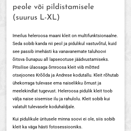
peole või pildistamisele
(suurus L-XL)
Imeilus heleroosa maani kleit on multifunktsionaalne.
Seda sobib kanda nii peol ja pidulikul vastuvõtul, kuid
see passib imehästi ka vanavanemate taluhoovi
õitsva õunapuu all lapseootuse jäädvustamiseks.
Pitsilise ülaosaga õrnroosa kleit viib mõtted
otsejoones Krõõda ja Andrese kodutallu. Kleit rõhutab
ühekorraga tulevase ema naiselikku õrnust ja
meelekindlat tugevust. Heleroosa pidulik kleit toob
välja naise sisemise ilu ja rahulolu. Kleit sobib kui
valatult tulevasele koduhaldjale.
Kui pidulikule üritusele minna soovi ei ole, siis sobib
kleit ka väga hästi fotosessiooniks.