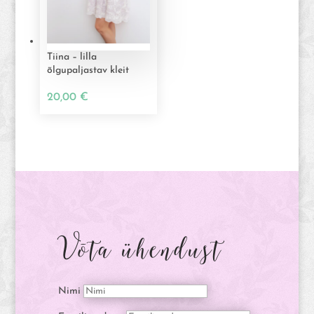
Tiina – lilla
õlgupaljastav kleit
20,00
€
Võta ühendust
Nimi