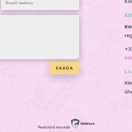
Ka
K
Ka
re
+3
in
SAADA
LA
Kl
üh
Veebitöid teostab