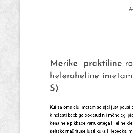
A
Merike- praktiline r
heleroheline imetami
S)
Kui sa oma elu imetamise ajal just pausil
kindlasti beebiga oodatud nii mõnelegi pi
kena hele pikkade varrukatega lilleline kl
seltskonnaürituse lustlikuks lillepeoks, mi