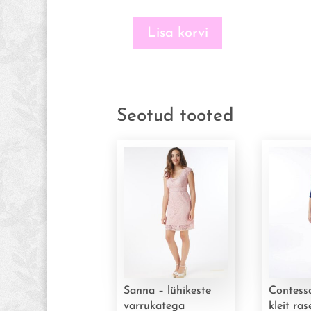
Lisa korvi
Merike-
praktiline
roosidega
heleroheline
imetamiskleit
Seotud tooted
(suurus
S)
kogus
Sanna – lühikeste
Contessa
varrukatega
kleit ras