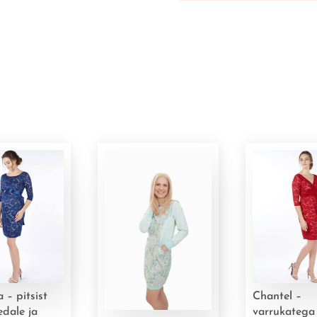
 – pitsist
Chantel –
edale ja
varrukatega