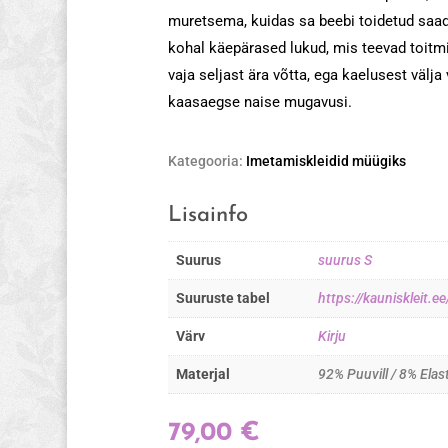
muretsema, kuidas sa beebi toidetud saad
kohal käepärased lukud, mis teevad toitmi
vaja seljast ära võtta, ega kaelusest välj
kaasaegse naise mugavusi.
Kategooria:
Imetamiskleidid müügiks
Lisainfo
Suurus
suurus S
Suuruste tabel
https://kauniskleit.
Värv
Kirju
Materjal
92% Puuvill / 8% Elas
79,00
€