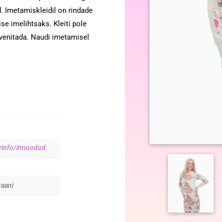
. Imetamiskleidil on rindade
se imelihtsaks. Kleiti pole
a venitada. Naudi imetamisel
ee/info/#moodud
taani