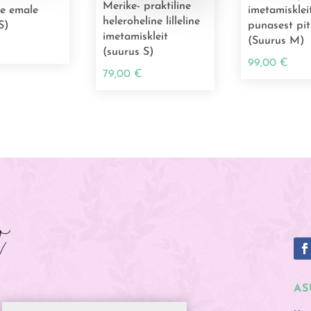
Merike- praktiline
le emale
imetamisklei
heleroheline lilleline
S)
punasest pit
imetamiskleit
(Suurus M)
(suurus S)
99,00
€
79,00
€
t
AS