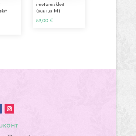
t
imetamiskleit
sist
(suurus M)
89,00
€
UKOHT