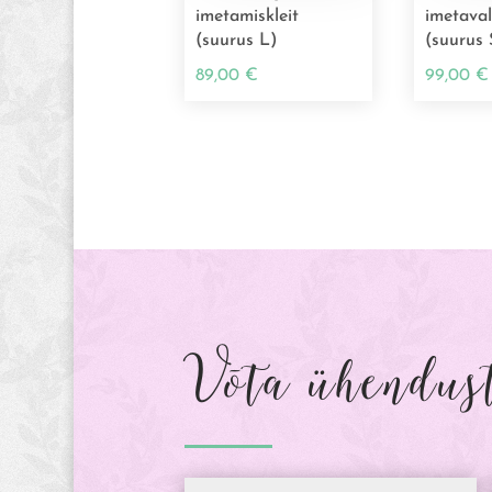
imetamiskleit
imetava
(suurus L)
(suurus 
89,00
€
99,00
€
Võta ühendus