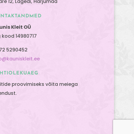
are 12, Lagedi, Harjumaa
ONTAKTANDMED
unis Kleit OÜ
g kood 14980717
72 5290452
fo@kauniskleit.ee
HTIOLEKUAEG
eitide proovimiseks võita meiega
endust.