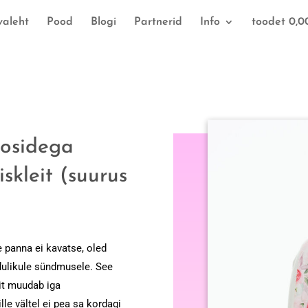
valeht
Pood
Blogi
Partnerid
Info
toodet 0,0
oosidega
skleit (suurus
e panna ei kavatse, oled
dulikule sündmusele. See
eit muudab iga
lle vältel ei pea sa kordagi