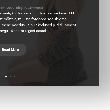
 okt. 2020
|
Blogi
| 0 Comments
rianti, kuidas seda piltidele jäädvustasin. Ehk
 mõtteid, milliste fotodega soovib oma
imene rasedus - ainult kodused pildid Esimest
aegu 16 aastat tagasi aastal...
Read More