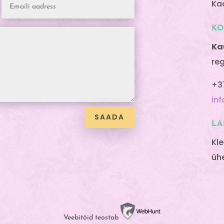
Ka
K
Ka
re
+3
in
SAADA
LA
Kl
üh
Veebitöid teostab