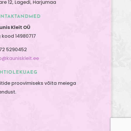
are 12, Lagedi, Harjumaa
ONTAKTANDMED
unis Kleit OÜ
g kood 14980717
72 5290452
fo@kauniskleit.ee
HTIOLEKUAEG
eitide proovimiseks võita meiega
endust.