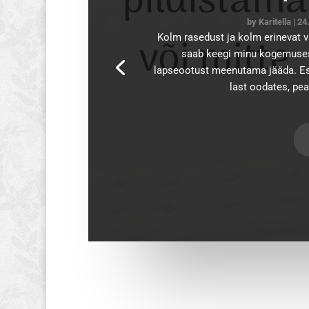
by
Karitella
|
24.
Kolm rasedust ja kolm erinevat va
saab keegi minu kogemusest
lapseootust meenutama jääda. Es
last oodates, pea