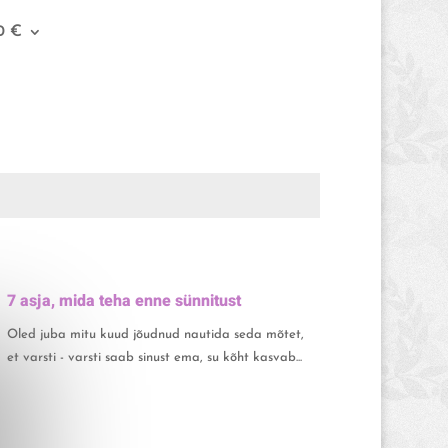
0 €
7 asja, mida teha enne sünnitust
Oled juba mitu kuud jõudnud nautida seda mõtet,
et varsti - varsti saab sinust ema, su kõht kasvab...