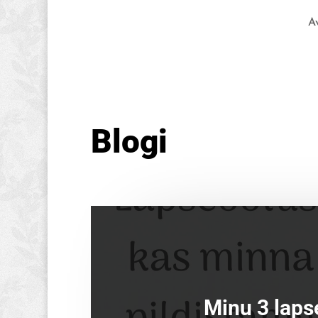
A
Blogi
Minu 3 laps